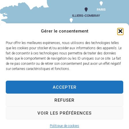
SUIV
Delphine CASTAGNET
Gérer le consentement
Pour offrir les meilleures expériences, nous utilisons des technologies telles
que les cookies pour stocker et/ou accéder aux informations des appareils. Le
MAIRIE
HORAIRES
D'ILLIERS-
D'OUVERTURE
fait de consentir à ces technologies nous permettra de traiter des données
COMBRAY
telles que le comportement de navigation ou les ID uniques sur ce site. Le fait
Du lundi au
de ne pas consentir ou de retirer son consentement peut avoir un effet négatif
11 Rue Philebert
vendredi :
9h00-
sur certaines caractéristiques et fonctions.
Poulain
12h00 et 13h30-
28120 Illiers-
17h30
Combray
ACCEPTER
Samedi :
9h00-
02 37 24 00 05
12h00
REFUSER
Contact
VOIR LES PRÉFÉRENCES
Plan
Accessi
Confiden
Mentions
Illiers-Combray 2025 -
Politique de cookies
du site
bilité
tialité
légales
Propulsé par Utopia